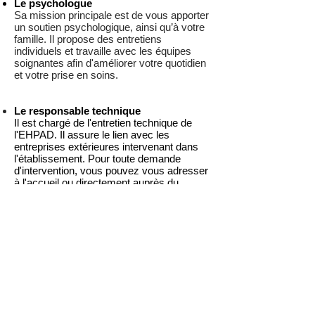
Le psychologue
Sa mission principale est de vous apporter
un soutien psychologique, ainsi qu’à votre
famille. Il propose des entretiens
individuels et travaille avec les équipes
soignantes afin d'améliorer votre quotidien
et votre prise en soins.
Le responsable technique
Il est chargé de l'entretien technique de
l'EHPAD. Il assure le lien avec les
entreprises extérieures intervenant dans
l'établissement. Pour toute demande
d'intervention, vous pouvez vous adresser
à l'accueil ou directement auprès du
responsable technique.
L'équipe administrative
Elle est à votre disposition pour toutes
questions relatives à votre séjour.
Le comptable
Il supervise l'établissement des contrats et
est gestionnaire de la paie. Il est également